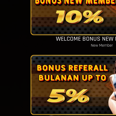
WELCOME BONUS NEW 
New Member