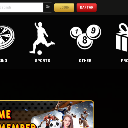
LOGIN
DAFTAR
SINO
SPORTS
OTHER
PR