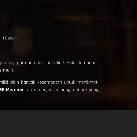
ih besar.
bagi para pemain slot online. Mulai dari bonus
ermain.
iliki lebih banyak kesempatan untuk menikmati
88 Member
tentu menjadi peluang menarik yang