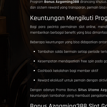
Program
Bonus Azgaming388
dirancang khusus
dan sistem reward yang transparan, pemain bisa
Keuntungan Mengikuti Pro
Bagi para pecinta permainan slot online, m
memberikan berbagai benefit yang bisa dimanfa
Beberapa keuntungan yang bisa didapatkan antara
Tambahan saldo bermain setiap periode ter
Kesempatan mendapatkan free spin pada ga
Cashback kekalahan bagi member aktif
Reward eksklusif untuk pemain dengan aktivi
Dengan adanya Promo Bonus
Situs Utama Az
keuntungan tambahan yang membuat pengalama
Bonus Azgaming388 Slot Ga