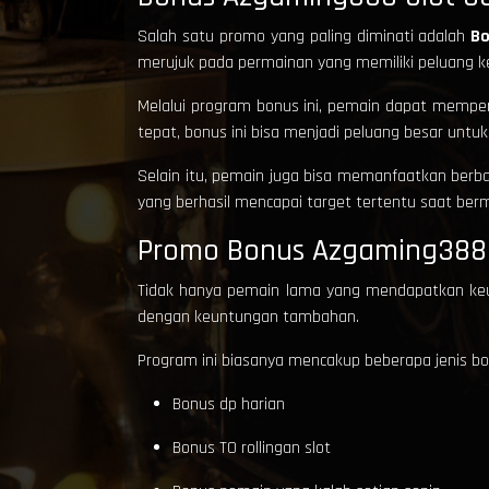
Salah satu promo yang paling diminati adalah
Bo
merujuk pada permainan yang memiliki peluang ke
Melalui program bonus ini, pemain dapat memper
tepat, bonus ini bisa menjadi peluang besar un
Selain itu, pemain juga bisa memanfaatkan berb
yang berhasil mencapai target tertentu saat berm
Promo Bonus Azgaming388 
Tidak hanya pemain lama yang mendapatkan k
dengan keuntungan tambahan.
Program ini biasanya mencakup beberapa jenis bo
Bonus dp harian
Bonus TO rollingan slot