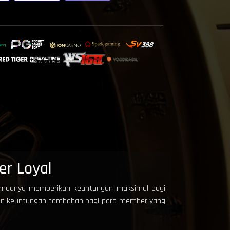
er Loyal
semuanya memberikan keuntungan maksimal bagi
ikan keuntungan tambahan bagi para member yang