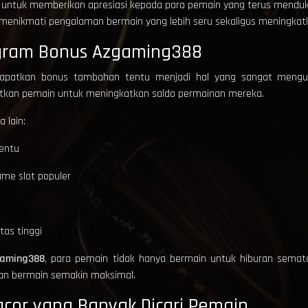
 untuk memberikan apresiasi kepada para pemain yang terus menduk
 menikmati pengalaman bermain yang lebih seru sekaligus meningka
gram Bonus Azgaming388
endapatkan bonus tambahan tentu menjadi hal yang sangat meng
atkan pemain untuk meningkatkan saldo permainan mereka.
 lain:
tentu
me slot populer
tas tinggi
gaming388
, para pemain tidak hanya bermain untuk hiburan semat
n bermain semakin maksimal.
cor yang Banyak Dicari Pemain