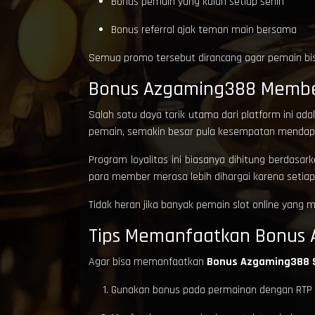
Bonus pemain yang kalah setiap senin
Bonus referral ajak teman main bersama
Semua promo tersebut dirancang agar pemain bisa
Bonus Azgaming388 Membe
Salah satu daya tarik utama dari platform ini ad
pemain, semakin besar pula kesempatan mendap
Program loyalitas ini biasanya dihitung berdasa
para member merasa lebih dihargai karena setia
Tidak heran jika banyak pemain slot online yang
Tips Memanfaatkan Bonus 
Agar bisa memanfaatkan
Bonus Azgaming388 
Gunakan bonus pada permainan dengan RTP 