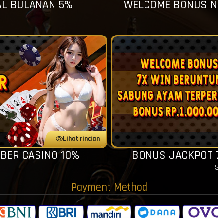
AL BULANAN 5%
WELCOME BONUS N
Lihat rincian
BER CASINO 10%
BONUS JACKPOT 
Payment Method